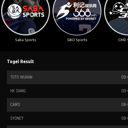
Saba Sports
SBO Sports
CMD 
Togel Result
TOTO WUHAN
09-
HK SIANG
09-
CAIRO
08-
SYDNEY
08-