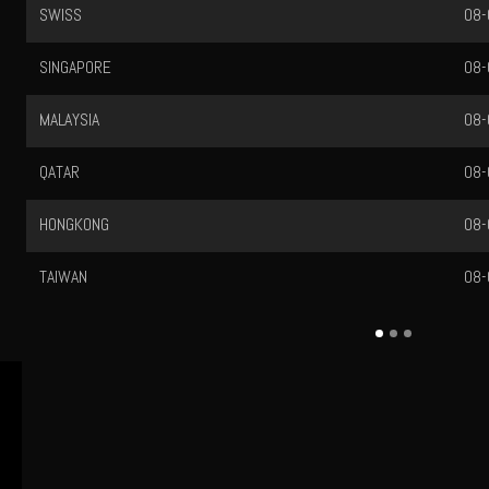
SWISS
08-
SINGAPORE
08-
MALAYSIA
08-
QATAR
08-
HONGKONG
08-
TAIWAN
08-