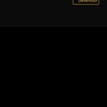
LAPOR PUSAT