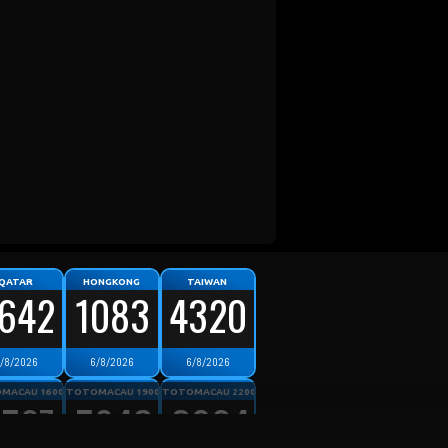
QATAR
HONGKONG
TAIWAN
642
1083
4320
/8/2026
6/8/2026
6/8/2026
MACAU 1600
TOTOMACAU 1900
TOTOMACAU 2200
597
5843
3064