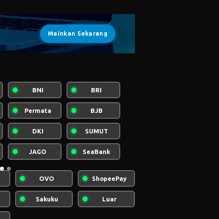
Mainkan Sekarang
as
Mega
UOB
nk
Allobank
OVO
ShopeePay
Sakuku
Luar