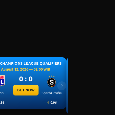
6/8/2026
6/8/2026
6/8/2026
OTBALL F24 ELITE CLUB FRIENDLY
August 7, 2026 — 03:45 WIB
1 : 0
Next
BET NOW
ayern
e-Ajax
nchen
5
0.53
-0.25
-0.77