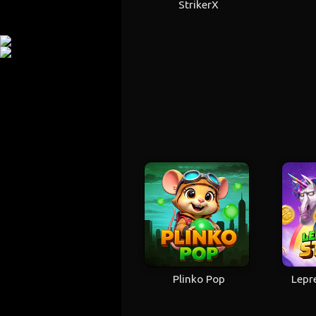
StrikerX
Plinko Pop
Lepr