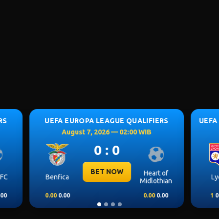
26
6/8/2026
6/8/2026
7/8/2026
6/8/2026
TOTOMACAU 2300
1391
6/8/2026
NAL
E-FOOTBALL F24 INTERNATIONAL
E-FO
FRIENDLY
August 7, 2026 — 04:00 WIB
0 : 0
e-B
Mu
BET NOW
ain
e-England
e-Finland
0.2
-0.86
1.75
0.70
-1.75
-0.94