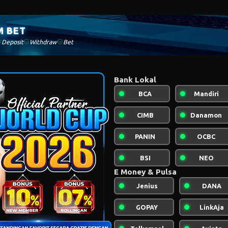
M BET
Deposit
Withdraw
Bet
Bank Lokal
BNI
BRI
Maybank
Sinarm
Permata
BJB
BluBCA
Superba
DKI
SUMUT
JAGO
SeaBank
E Money & Pulsa
Jenius
DANA
GOPAY
LinkAja