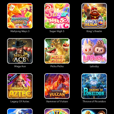
Mahjong Ways 3
Sugar High 5
King's Realm
Mega Ace
Pichu Pichu
Labuby
Legacy Of Aztec
Hammer of Vulcan
Throne of Poseidon