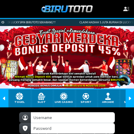
CKY SPIN BIRUTOTO SEKARANG!!!
CLAIM HADIAH 5 JUTA RUPIAH DI LUCKY SPIN BIRUTO
TOGEL
SLOT
LIVE CASINO
SPORT
ARCADE
SABU