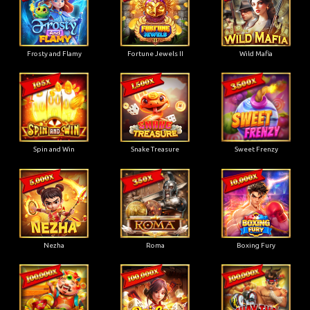
Frosty and Flamy
Fortune Jewels II
Wild Mafia
Spin and Win
Snake Treasure
Sweet Frenzy
Nezha
Roma
Boxing Fury