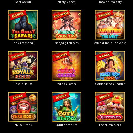
Goal Go Win
Nutty Riches
Imperial Majesty
The Great Safari
Mahjong Princess
Adventure To The West
Royale House
Wild Calavera
Golden Moon Empire
Neko Riches
Spirit of the Sea
The Nutcrackers