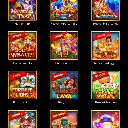
Honey Trap
Heavenly Fortunes 2
Heavenly Fortunes
God of Wealth
Ganesha Luck
Goddess of Egypt
Fortune Lions
Fiery Lava
Farm of Fortune