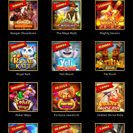
Ranger Showdown
The Maya Myth
Mighty Sevens
Royal Katt
Yeti Boom
Tiki Rush
Poker Ways
Fortune Jewels III
Golden Horse Ride