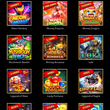
Neon Fantasy
Money Empire
Money Dragon
Mushroom Bandit
Mining Bonanza
Loki
Legend of Nian
Lucky Fortune
Legend of Eagle