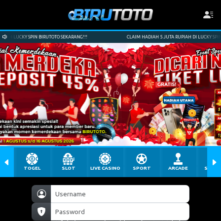
IN BIRUTOTO SEKARANG!!!
CLAIM HADIAH 5 JUTA RUPIAH DI LUCKY SPIN BIRUTOTO SEKA
TOGEL
SLOT
LIVE CASINO
SPORT
ARCADE
SABU