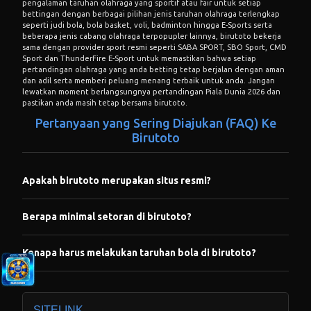
pengalaman taruhan olahraga yang sportif atau fair untuk setiap
bettingan dengan berbagai pilihan jenis taruhan olahraga terlengkap
seperti judi bola, bola basket, voli, badminton hingga E-Sports serta
beberapa jenis cabang olahraga terpopupler lainnya, birutoto bekerja
sama dengan provider sport resmi seperti SABA SPORT, SBO Sport, CMD
Sport dan ThunderFire E-Sport untuk memastikan bahwa setiap
pertandingan olahraga yang anda betting tetap berjalan dengan aman
dan adil serta memberi peluang menang terbaik untuk anda. Jangan
lewatkan moment berlangsungnya pertandingan Piala Dunia 2026 dan
pastikan anda masih tetap bersama birutoto.
Pertanyaan yang Sering Diajukan (FAQ) Ke
Birutoto
Apakah birutoto merupakan situs resmi?
Benar! birutoto merupakan situs resmi yang sudah tidak di
Berapa minimal setoran di birutoto?
ragukan lagi kredibilitasnya di industri taruhan online yang ada di
indonesia
Birutoto menawarkan setoran terendah dimulai dari lima ribu
Kenapa harus melakukan taruhan bola di birutoto?
rupiah dengan minimal penarikan lima puluh ribu rupiah saja, anda
dapat melakukan setoran menggunakan Transfer Bank, E-Wallet,
Birutoto selalu mengedepankan sistem permainan yang fair dan
Pulsa serta QRIS 1 detik.
aman, ketika anda mencari situs taruhan olahraga terpercaya
contohnya untuk taruhan judi bola birutoto menjadi jawaban
SITELINK