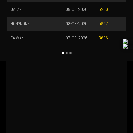
AR
08-08-2026
TOTOMACAU
5256
GKONG
08-08-2026
TOTOMACAU
5917
WAN
07-08-2026
TOTOMACAU
5616