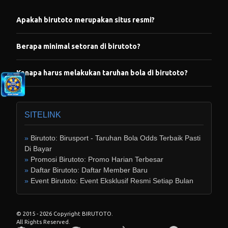
Apakah birutoto merupakan situs resmi?
Benar! birutoto merupakan situs resmi yang sudah tidak di
Berapa minimal setoran di birutoto?
ragukan lagi kredibilitasnya di industri taruhan online yang ada di
indonesia
Birutoto menawarkan setoran terendah dimulai dari lima ribu
Kenapa harus melakukan taruhan bola di birutoto?
rupiah dengan minimal penarikan lima puluh ribu rupiah saja, anda
dapat melakukan setoran menggunakan Transfer Bank, E-Wallet,
Birutoto selalu mengedepankan sistem permainan yang fair dan
Pulsa serta QRIS 1 detik.
aman, ketika anda mencari situs taruhan olahraga terpercaya
contohnya untuk taruhan judi bola birutoto menjadi jawaban
SITELINK
paling tepat karena berapapun kemenenangan anda pasti dibayar
lunas!
Birutoto: Birusport - Taruhan Bola Odds Terbaik Pasti
Di Bayar
Promosi Birutoto: Promo Harian Terbesar
Daftar Birutoto: Daftar Member Baru
Event Birutoto: Event Eksklusif Resmi Setiap Bulan
© 2015 - 2026 Copyright BIRUTOTO.
All Rights Reserved.