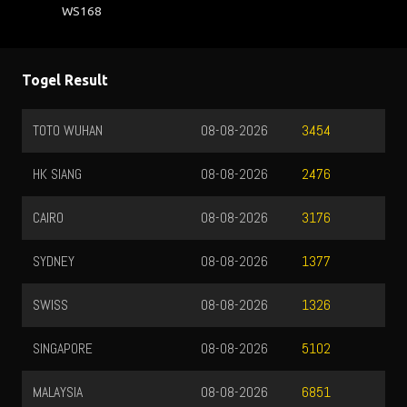
WS168
Togel Result
O WUHAN
08-08-2026
CAROLINA D
3454
SIANG
08-08-2026
OREGON 1
2476
RO
08-08-2026
OREGON 2
3176
NEY
08-08-2026
OREGON 3
1377
SS
08-08-2026
OREGON4
1326
GAPORE
08-08-2026
TOTOMACAU
5102
AYSIA
08-08-2026
TOTOMACAU
6851