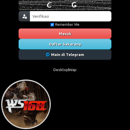
Remember Me
Masuk
Daftar Sekarang
Main di Telegram
Desktop
Wap