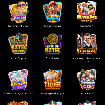
Government Disco
Subway Runner
Super Ace X
Aztec Empire
Epic of Aztec
Mafia Ways II: Metro Haven
Heist
The Beat of Olympus 1000
Blessing of the Tiger
Natural Ace