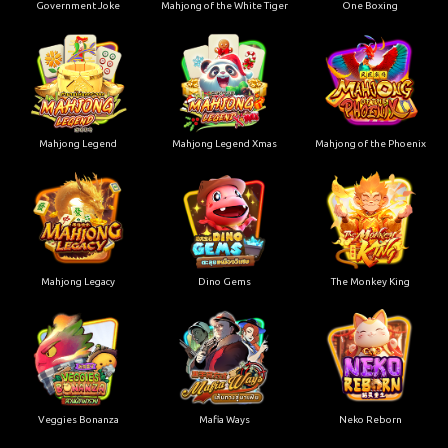
Government Joke
Mahjong of the White Tiger
One Boxing
Mahjong Legend
Mahjong Legend Xmas
Mahjong of the Phoenix
Mahjong Legacy
Dino Gems
The Monkey King
Veggies Bonanza
Mafia Ways
Neko Reborn