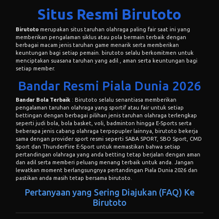
Situs Resmi Birutoto
Birutoto
merupakan situs taruhan olahraga paling fair saat ini yang
memberikan pengalaman siklus atau pola bermain terbaik dengan
berbagai macam jenis taruhan game menarik serta memberikan
keuntungan bagi setiap pemain. birutoto selalu berkomitmen untuk
menciptakan suasana taruhan yang adil , aman serta keuntungan bagi
setiap member.
Bandar Resmi Piala Dunia 2026
Bandar Bola Terbaik
: Birutoto selalu senantiasa memberikan
pengalaman taruhan olahraga yang sportif atau fair untuk setiap
bettingan dengan berbagai pilihan jenis taruhan olahraga terlengkap
seperti judi bola, bola basket, voli, badminton hingga E-Sports serta
beberapa jenis cabang olahraga terpopupler lainnya, birutoto bekerja
sama dengan provider sport resmi seperti SABA SPORT, SBO Sport, CMD
Sport dan ThunderFire E-Sport untuk memastikan bahwa setiap
pertandingan olahraga yang anda betting tetap berjalan dengan aman
dan adil serta memberi peluang menang terbaik untuk anda. Jangan
lewatkan moment berlangsungnya pertandingan Piala Dunia 2026 dan
pastikan anda masih tetap bersama birutoto.
Pertanyaan yang Sering Diajukan (FAQ) Ke
Birutoto