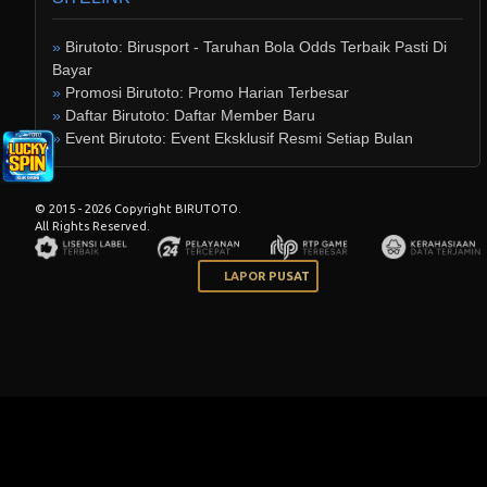
berapapun kemenenangan anda pasti dibayar lunas!
Birutoto: Birusport - Taruhan Bola Odds Terbaik Pasti Di
Bayar
Promosi Birutoto: Promo Harian Terbesar
Daftar Birutoto: Daftar Member Baru
Event Birutoto: Event Eksklusif Resmi Setiap Bulan
© 2015 - 2026 Copyright BIRUTOTO.
All Rights Reserved.
LAPOR PUSAT