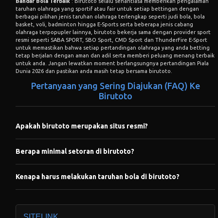
Bandar Bola Terbaik
: Birutoto selalu senantiasa memberikan pengalaman
taruhan olahraga yang sportif atau fair untuk setiap bettingan dengan
berbagai pilihan jenis taruhan olahraga terlengkap seperti judi bola, bola
basket, voli, badminton hingga E-Sports serta beberapa jenis cabang
olahraga terpopupler lainnya, birutoto bekerja sama dengan provider sport
resmi seperti SABA SPORT, SBO Sport, CMD Sport dan ThunderFire E-Sport
untuk memastikan bahwa setiap pertandingan olahraga yang anda betting
tetap berjalan dengan aman dan adil serta memberi peluang menang terbaik
untuk anda. Jangan lewatkan moment berlangsungnya pertandingan Piala
Dunia 2026 dan pastikan anda masih tetap bersama birutoto.
Pertanyaan yang Sering Diajukan (FAQ) Ke
Birutoto
Apakah birutoto merupakan situs resmi?
Benar! birutoto merupakan situs resmi yang sudah tidak di ragukan
Berapa minimal setoran di birutoto?
lagi kredibilitasnya di industri taruhan online yang ada di indonesia
Birutoto menawarkan setoran terendah dimulai dari lima ribu rupiah
Kenapa harus melakukan taruhan bola di birutoto?
dengan minimal penarikan lima puluh ribu rupiah saja, anda dapat
melakukan setoran menggunakan Transfer Bank, E-Wallet, Pulsa serta
Birutoto selalu mengedepankan sistem permainan yang fair dan aman,
QRIS 1 detik.
ketika anda mencari situs taruhan olahraga terpercaya contohnya
untuk taruhan judi bola birutoto menjadi jawaban paling tepat karena
SITELINK