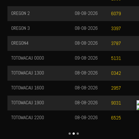
OREGON 2
08-08-2026
6079
OREGON 3
08-08-2026
3397
OREGON4
08-08-2026
3787
TOTOMACAU 0000
09-08-2026
5131
TOTOMACAU 1300
08-08-2026
0342
TOTOMACAU 1600
08-08-2026
2957
TOTOMACAU 1900
08-08-2026
9031
TOTOMACAU 2200
08-08-2026
6525