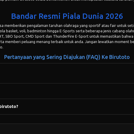
Bandar Resmi Piala Dunia 2026
asa memberikan pengalaman taruhan olahraga yang sportif atau fair untuk seti
bola basket, voli, badminton hingga E-Sports serta beberapa jenis cabang ola
RT, SBO Sport, CMD Sport dan ThunderFire E-Sport untuk memastikan bahwa 
erta memberi peluang menang terbaik untuk anda. Jangan lewatkan moment be
o.
Pertanyaan yang Sering Diajukan (FAQ) Ke Birutoto
h tidak di ragukan lagi kredibilitasnya di industri taruhan online yang ada di
dari lima ribu rupiah dengan minimal penarikan lima puluh ribu rupiah saja
birutoto?
k.
n yang fair dan aman, ketika anda mencari situs taruhan olahraga terpercaya
n kemenenangan anda pasti dibayar lunas!