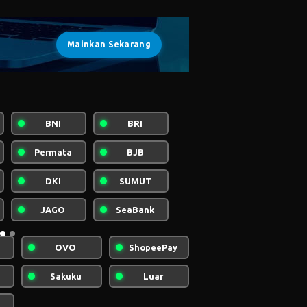
Mainkan Sekarang
Mega
UOB
Allobank
OVO
ShopeePay
Sakuku
Luar