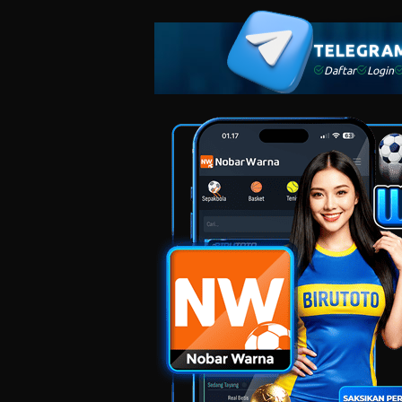
TELEGRA
Daftar
Login