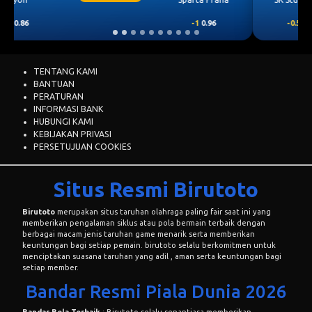
-0.5
0.95
0.5
0.87
TENTANG KAMI
BANTUAN
PERATURAN
INFORMASI BANK
HUBUNGI KAMI
KEBIJAKAN PRIVASI
PERSETUJUAN COOKIES
Situs Resmi Birutoto
Birutoto
merupakan situs taruhan olahraga paling fair saat ini yang
memberikan pengalaman siklus atau pola bermain terbaik dengan
berbagai macam jenis taruhan game menarik serta memberikan
keuntungan bagi setiap pemain. birutoto selalu berkomitmen untuk
menciptakan suasana taruhan yang adil , aman serta keuntungan bagi
setiap member.
Bandar Resmi Piala Dunia 2026
Bandar Bola Terbaik
: Birutoto selalu senantiasa memberikan