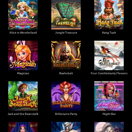
Alice in Wonderland
Jungle Treasure
Hang Tuah
Magician
Baahubali
Four Gentlemanly Flowers
Jack and the Beanstalk
Billionaire Party
Night Bar