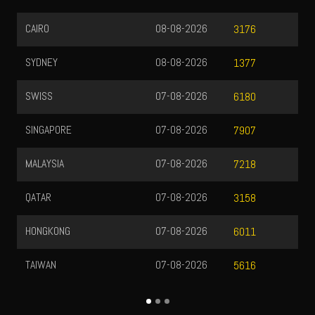
08-08-2026
OREGON 2
3176
08-08-2026
OREGON 3
1377
07-08-2026
OREGON4
6180
07-08-2026
TOTOMACAU 0000
7907
07-08-2026
TOTOMACAU 1300
7218
07-08-2026
TOTOMACAU 1600
3158
07-08-2026
TOTOMACAU 1900
6011
07-08-2026
TOTOMACAU 2200
5616