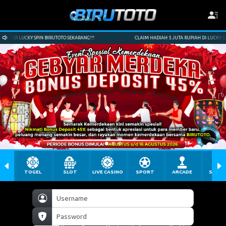
LUCKY SPIN BIRUTOTO SEKARANG!!!
CLAIM HADIAH 5 JUTA RUPIAH DI LUCKY SPIN BIRUT
TOGEL
SLOT
LIVE CASINO
SPORT
ARCADE
SABU