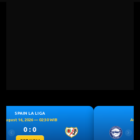
SPAIN LA LIGA
August 16, 2026 — 00:30 WIB
0 : 0
Previous
Next